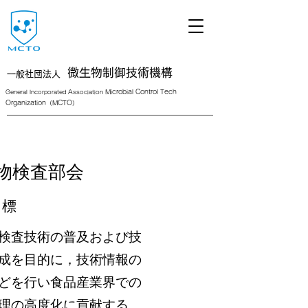
微生物制御技術機構
一般社団法人
Microbial Control Tech
General Incorporated Association
Organization（MCTO）
<link rel="icon" href="/path/to/favicon.ico">
物検査部会
目標
検査技術の普及および技
成を目的に，技術情報の
どを行い食品産業界での
理の高度化に貢献する。