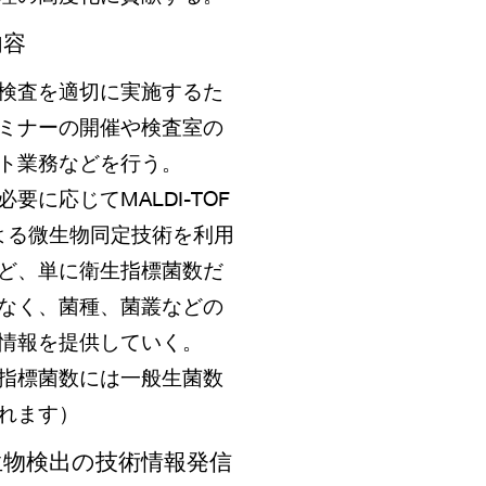
内容
検査を適切に実施するた
ミナーの開催や検査室の
ト業務などを行う。
必要に応じてMALDI-TOF
よる微生物同定技術を利用
ど、単に衛生指標菌数だ
なく、菌種、菌叢などの
情報を提供していく。
指標菌数には一般生菌数
れます）
生物検出の技術情報発信