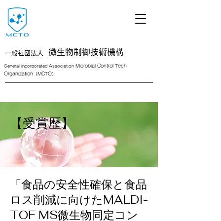
微生物制御技術機構
一般社団法人
Microbial Control Tech
General Incorporated Association
Organization（MCTO）
<link rel="icon" href="/path/to/favicon.ico">
【受賞歴】
「食品の安全性確保と食品
ロス削減に向けたMALDI-
TOF MS微生物同定コン