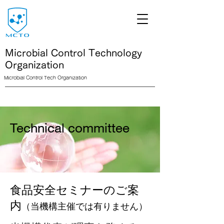
Microbial Control Technology
Organization
Microbial Control Tech Organization
<link rel="icon" href="/path/to/favicon.ico">
Technical committee
食品安全セミナーのご案
内
（当機構主催では有りません）