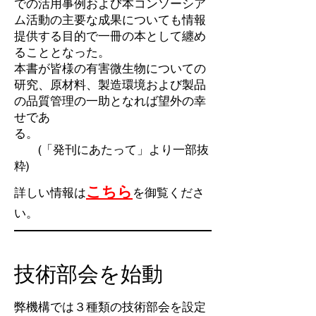
での活用事例および本コンソーシア
ム活動の主要な成果についても情報
提供する目的で一冊の本として纏め
ることとなった。
本書が皆様の有害微生物についての
研究、原材料、製造環境および製品
の品質管理の一助となれば望外の幸
せであ
る。
(「発刊にあたって」より一部抜
粋)
こちら
詳しい情報は
を御覧くださ
い。
技術部会を始動
弊機構では３種類の技術部会を設定