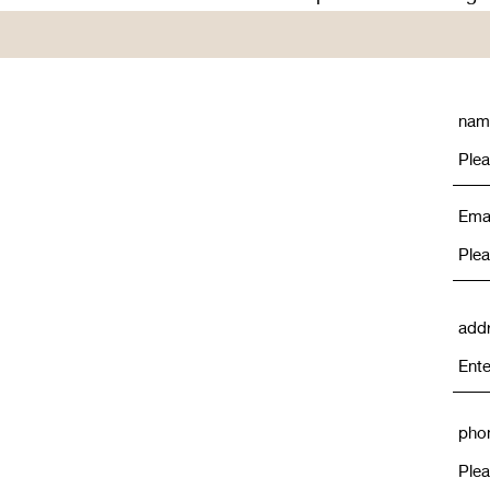
nam
Emai
add
pho