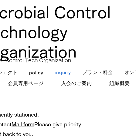
crobial Control
chnology
ganization
al Control Tech Organization
ジェクト
inquiry
プラン・料金
オン
policy
会員専用ページ
入会のご案内
組織概要
ently stationed.
ntact
Mail form
Please give priority.
t back to you.