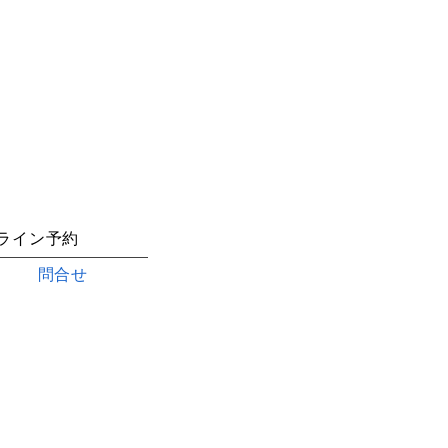
<link rel="icon" href="/path/to/favicon.ico">
ライン予約
問合せ