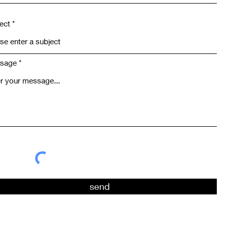
ect
sage
send