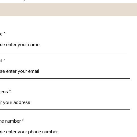
e
l
ress
ne number