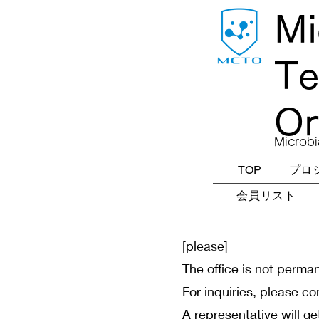
Mi
Te
Or
Microbi
TOP
プロ
会員リスト
[please]
The office is not perman
For inquiries, please co
A representative will ge