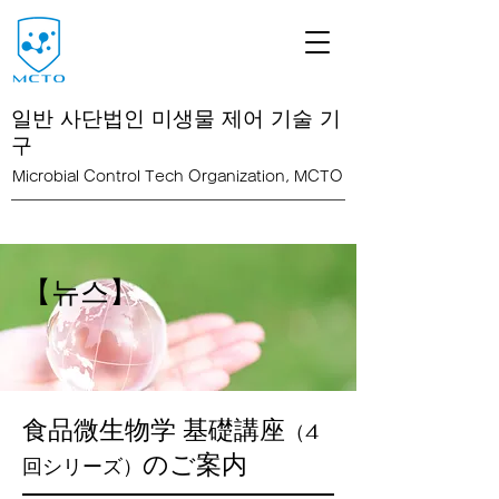
일반 사단법인 미생물 제어 기술 기
구
Microbial Control Tech Organization, MCTO
<link rel="icon" href="/path/to/favicon.ico">
【뉴스】
食品微生物学 基礎講座
（4
のご案内
回シリーズ）