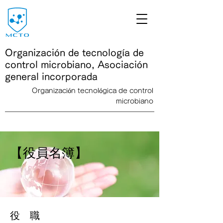
Organización de tecnología de
control microbiano, Asociación
general incorporada
Organización tecnológica de control
microbiano
<link rel="icon" href="/path/to/favicon.ico">
【役員名簿】
役 職