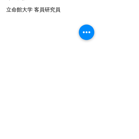
​立命館大学 客員研究員
Organización de
tecnología de control
microbiano
Organización tecnológica de control
microbiano
103-0022
1-11-12 Nihonbashi Muromachi,
Chuo-ku, Tokio