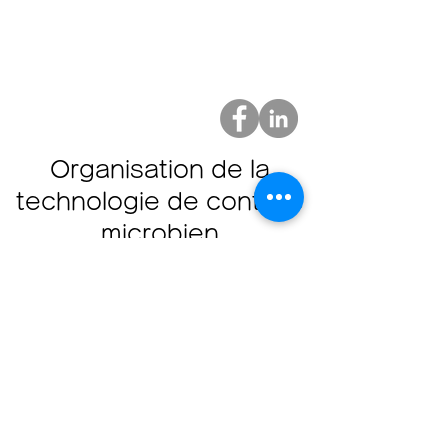
Organisation de la
technologie de contrôle
microbien
Organisation technique de contrôle
microbien
103-0022
1-11-12 Nihonbashi Muromachi,
Chuo-ku, Tokyo
Bâtiment
Nihonbashi Mizuno, 7ème étage