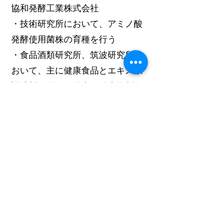
協和発酵工業株式会社
・技術研究所において、アミノ酸
発酵使用菌株の育種を行う
・食品酒類研究所、筑波研究所に
おいて、主に健康食品とエキス系
調味料の開発に従事（微生物制御
を含めて）
2004年～2017年
花王株式会社
・安全性科学研究所、ヘルスケア
食品研究所において、主に飲料と
食品の微生物制御、工場の衛生管
理に関わる